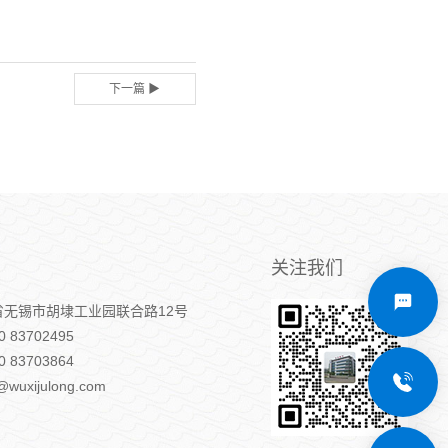
下一篇 ▶
关注我们
省无锡市胡埭工业园联合路12号
C
 83702495
 83703864
wuxijulong.com
1