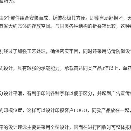
胶箱大。
由
6
个
部件组合安装
而成，拆装都极其方便。即使有局部损坏，
节省大约
75％的存放空间。
与
同类各种结构的折叠箱比较，这种
别经过了加强工艺处理，确保密实牢固，同时还
采用防滑防倒设
式设计，
具有较强的承载能力。
承载高达同类产品3倍以上，单箱
分设计
平滑，
有利于印制
各种字样以便于区分，并起到广告宣传
的
印模位置，
这样可以设计印模
客户LOGO，同款产品放在一
箱的设计理念主要是采用
全塑设计，
因而在进行
回收时可整体报