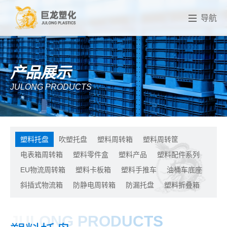
导航
产品展示
JULONG PRODUCTS
塑料托盘
吹塑托盘
塑料周转箱
塑料周转筐
电表箱周转箱
塑料零件盒
塑料产品
塑料配件系列
EU物流周转箱
塑料卡板箱
塑料手推车
油桶车底座
斜插式物流箱
防静电周转箱
防漏托盘
塑料折叠箱
JULONG PRODUCTS